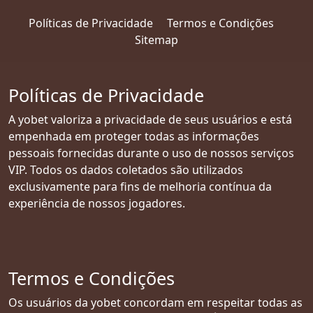
Políticas de Privacidade
Termos e Condições
Sitemap
Políticas de Privacidade
A yobet valoriza a privacidade de seus usuários e está
empenhada em proteger todas as informações
pessoais fornecidas durante o uso de nossos serviços
VIP. Todos os dados coletados são utilizados
exclusivamente para fins de melhoria contínua da
experiência de nossos jogadores.
Termos e Condições
Os usuários da yobet concordam em respeitar todas as