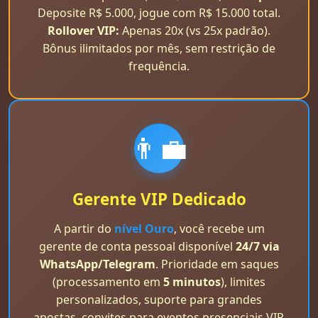
Deposite R$ 5.000, jogue com R$ 15.000 total.
Rollover VIP:
Apenas 20x (vs 25x padrão).
Bônus ilimitados por mês, sem restrição de
frequência.
👨‍💼
Gerente VIP Dedicado
A partir do
nível Ouro
, você recebe um
gerente de conta pessoal disponível
24/7 via
WhatsApp/Telegram
. Prioridade em saques
(processamento em
5 minutos
), limites
personalizados, suporte para grandes
apostas, convites para eventos presenciais VIP.