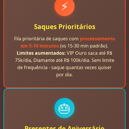
⚡
Saques Prioritários
Fila prioritária de saques com
processamento
em 5-10 minutos
(vs 15-30 min padrão).
Limites aumentados:
VIP Ouro saca até R$
75k/dia, Diamante até R$ 100k/dia. Sem limite
de frequência - saque quantas vezes quiser
por dia.
🎂
Presentes de Aniversário