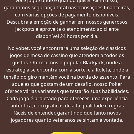
você jogue onde e quando quiser. Além disso,
garantimos segurança total nas transações financeiras,
com várias opções de pagamento disponíveis.
Descubra a emoção de ganhar em nossos generosos
jackpots e aproveite o atendimento ao cliente
disponível 24 horas por dia.
No yobet, você encontrará uma seleção de clássicos
jogos de mesa de cassino que atendem a todos os
gostos. Oferecemos o popular Blackjack, onde a
estratégia se encontra com a sorte, e a Roleta, onde a
tensão do giro mantém você na borda do assento. Para
aqueles que gostam de um desafio, nosso Poker
oferece várias variantes que testarão suas habilidades.
Cada jogo é projetado para oferecer uma experiência
autêntica, com gráficos de alta qualidade e regras
fáceis de entender, garantindo que tanto novos
jogadores quanto veteranos se sintam à vontade.