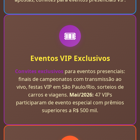
🎟️
Eventos VIP Exclusivos
Convites exclusivos
para eventos presenciais:
finais de campeonatos com transmissão ao
vivo, festas VIP em São Paulo/Rio, sorteios de
carros e viagens.
Mai/2026:
47 VIPs
participaram de evento especial com prêmios
superiores a R$ 500 mil.