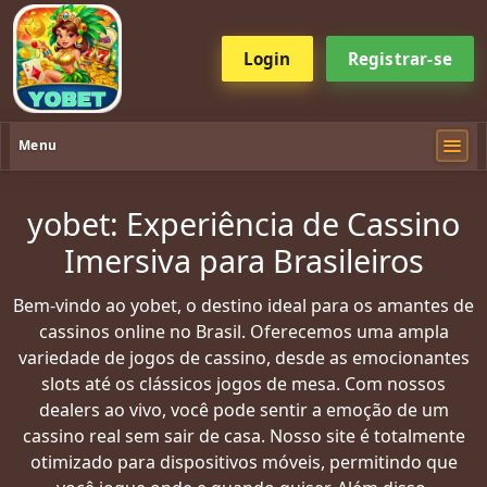
Login
Registrar-se
Menu
yobet: Experiência de Cassino
Imersiva para Brasileiros
Bem-vindo ao yobet, o destino ideal para os amantes de
cassinos online no Brasil. Oferecemos uma ampla
variedade de jogos de cassino, desde as emocionantes
slots até os clássicos jogos de mesa. Com nossos
dealers ao vivo, você pode sentir a emoção de um
cassino real sem sair de casa. Nosso site é totalmente
otimizado para dispositivos móveis, permitindo que