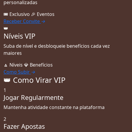
personalizadas
🎟️ Exclusivo
🎉 Eventos
Receber Convite
→
👑
Níveis VIP
Suba de nível e desbloqueie benefícios cada vez
maiores
🔼 Níveis
💎 Benefícios
Como Subir
→
👑 Como Virar VIP
1
Jogar Regularmente
Mantenha atividade constante na plataforma
2
Fazer Apostas