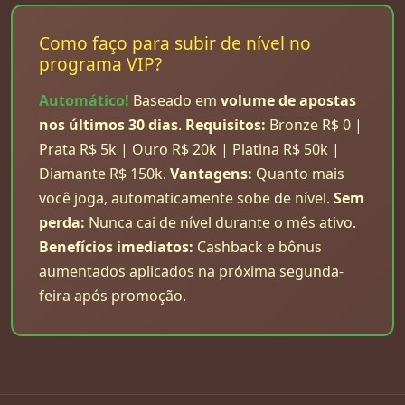
Como faço para subir de nível no
programa VIP?
Automático!
Baseado em
volume de apostas
nos últimos 30 dias
.
Requisitos:
Bronze R$ 0 |
Prata R$ 5k | Ouro R$ 20k | Platina R$ 50k |
Diamante R$ 150k.
Vantagens:
Quanto mais
você joga, automaticamente sobe de nível.
Sem
perda:
Nunca cai de nível durante o mês ativo.
Benefícios imediatos:
Cashback e bônus
aumentados aplicados na próxima segunda-
feira após promoção.