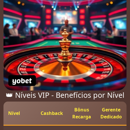
👑 Níveis VIP - Benefícios por Nível
Bônus
Gerente
Nível
Cashback
Recarga
Dedicado