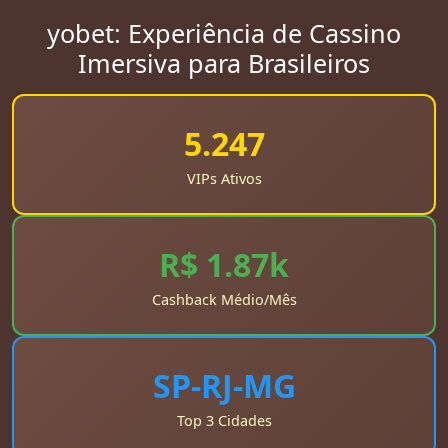
yobet: Experiência de Cassino
Imersiva para Brasileiros
5.247
VIPs Ativos
R$ 1.87k
Cashback Médio/Mês
SP-RJ-MG
Top 3 Cidades