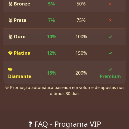
🥉 Bronze
5%
50%
✗
🥈 Prata
7%
75%
✗
🥇 Ouro
10%
100%
✓
💎 Platina
12%
150%
✓
👑
✓
15%
200%
Diamante
Premium
💡 Promoção automática baseada em volume de apostas nos
últimos 30 dias
❓ FAQ - Programa VIP