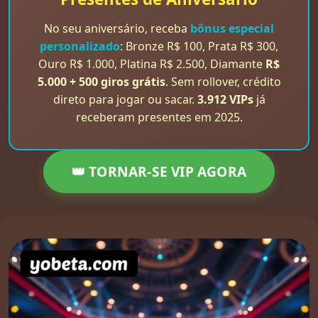
No seu aniversário, receba
bônus especial
personalizado
: Bronze R$ 100, Prata R$ 300,
Ouro R$ 1.000, Platina R$ 2.500, Diamante
R$
5.000 + 500 giros grátis
. Sem rollover, crédito
direto para jogar ou sacar.
3.912 VIPs
já
receberam presentes em 2025.
👑 TORNAR-SE VIP AGORA