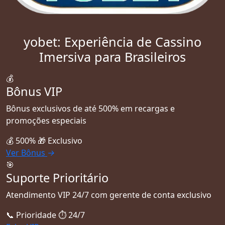
yobet: Experiência de Cassino
Imersiva para Brasileiros
💰
Bônus VIP
Bônus exclusivos de até 500% em recargas e
promoções especiais
💰 500%
🎁 Exclusivo
Ver Bônus
→
🎯
Suporte Prioritário
Atendimento VIP 24/7 com gerente de conta exclusivo
📞 Prioridade
⏱️ 24/7