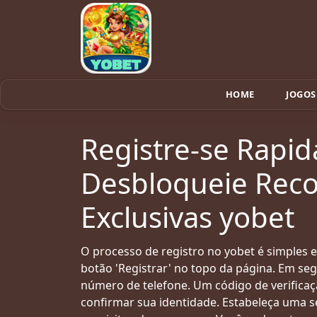
HOME
JOGOS
Registre-se Rapi
Desbloqueie Rec
Exclusivas yobet
O processo de registro no yobet é simples e
botão 'Registrar' no topo da página. Em segu
número de telefone. Um código de verificaç
confirmar sua identidade. Estabeleça uma s