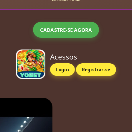
CADASTRE-SE AGORA
Acessos
Login
Registrar-se