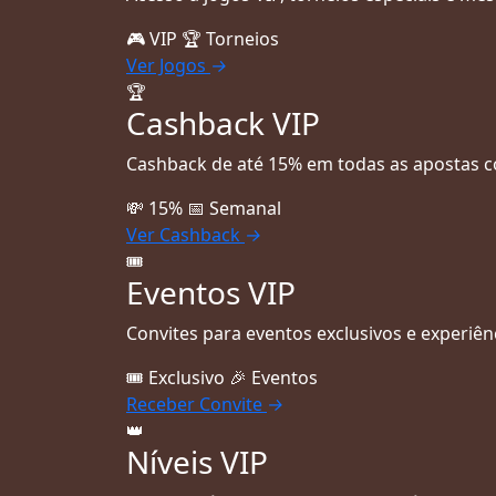
🎮 VIP
🏆 Torneios
Ver Jogos
→
🏆
Cashback VIP
Cashback de até 15% em todas as apostas
💸 15%
📅 Semanal
Ver Cashback
→
🎟️
Eventos VIP
Convites para eventos exclusivos e experiên
🎟️ Exclusivo
🎉 Eventos
Receber Convite
→
👑
Níveis VIP