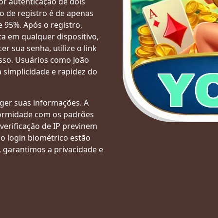
or autenticação de dois
o de registro é de apenas
 95%. Após o registro,
ta em qualquer dispositivo,
er sua senha, utilize o link
esso. Usuários como João
 simplicidade e rapidez do
eger suas informações. A
formidade com os padrões
verificação de IP previnem
 login biométrico estão
, garantimos a privacidade e