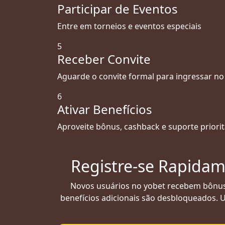
Participar de Eventos
Entre em torneios e eventos especiais
5
Receber Convite
Aguarde o convite formal para ingressar no
6
Ativar Benefícios
Aproveite bônus, cashback e suporte priorit
Registre-se Rapidam
Novos usuários no yobet recebem bônus d
benefícios adicionais são desbloqueados. 