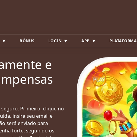
BÔNUS
LOGIN
APP
PLATAFORMA
damente e
ompensas
 seguro. Primeiro, clique no
ida, insira seu email e
ão será enviado para
enha forte, seguindo os