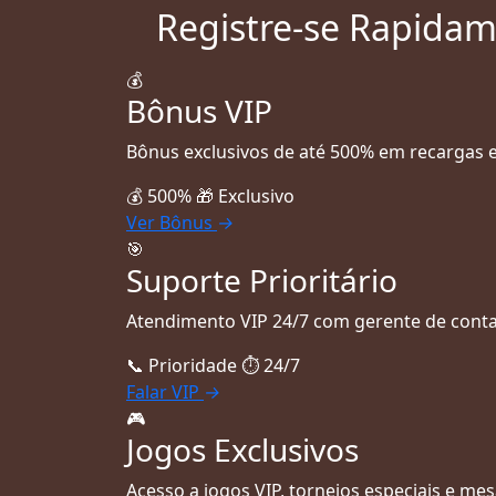
Registre-se Rapidam
💰
Bônus VIP
Bônus exclusivos de até 500% em recargas 
💰 500%
🎁 Exclusivo
Ver Bônus
→
🎯
Suporte Prioritário
Atendimento VIP 24/7 com gerente de conta
📞 Prioridade
⏱️ 24/7
Falar VIP
→
🎮
Jogos Exclusivos
Acesso a jogos VIP, torneios especiais e mes